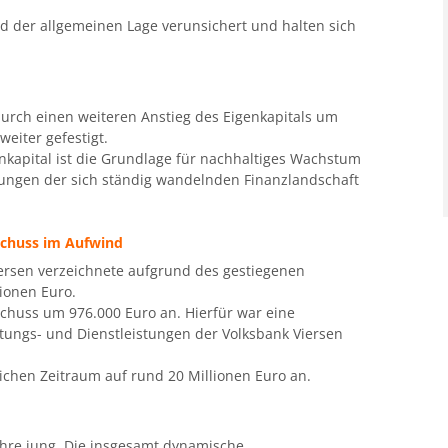
 der allgemeinen Lage verunsichert und halten sich
durch einen weiteren Anstieg des Eigenkapitals um
weiter gefestigt.
genkapital ist die Grundlage für nachhaltiges Wachstum
ungen der sich ständig wandelnden Finanzlandschaft
schuss im Aufwind
ersen verzeichnete aufgrund des gestiegenen
lionen Euro.
rschuss um 976.000 Euro an. Hierfür war eine
tungs- und Dienstleistungen der Volksbank Viersen
ichen Zeitraum auf rund 20 Millionen Euro an.
ahre jung. Die insgesamt dynamische