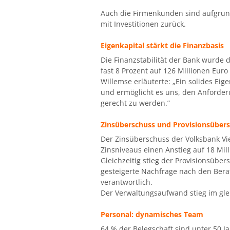
Auch die Firmenkunden sind aufgrund
mit Investitionen zurück.
Eigenkapital stärkt die Finanzbasis
Die Finanzstabilität der Bank wurde 
fast 8 Prozent auf 126 Millionen Euro 
Willemse erläuterte: „Ein solides Ei
und ermöglicht es uns, den Anforder
gerecht zu werden.”
Zinsüberschuss und Provisionsüber
Der Zinsüberschuss der Volksbank Vi
Zinsniveaus einen Anstieg auf 18 Mil
Gleichzeitig stieg der Provisionsübe
gesteigerte Nachfrage nach den Bera
verantwortlich.
Der Verwaltungsaufwand stieg im gle
Personal: dynamisches Team
64 % der Belegschaft sind unter 50 J