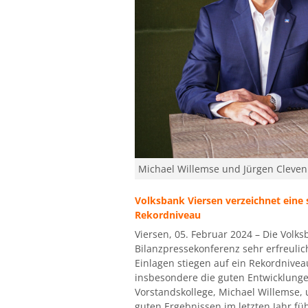
Michael Willemse und Jürgen Cleven 
Volksbank Viersen verzeichnet eine s
Rekordniveau
Viersen, 05. Februar 2024 – Die Volks
Bilanzpressekonferenz sehr erfreulic
Einlagen stiegen auf ein Rekordnivea
insbesondere die guten Entwicklunge
Vorstandskollege, Michael Willemse, u
guten Ergebnissen im letzten Jahr füh