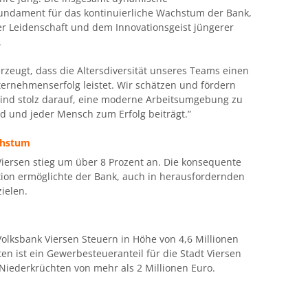
undament für das kontinuierliche Wachstum der Bank,
er Leidenschaft und dem Innovationsgeist jüngerer
.
rzeugt, dass die Altersdiversität unseres Teams einen
ernehmenserfolg leistet. Wir schätzen und fördern
 sind stolz darauf, eine moderne Arbeitsumgebung zu
rd und jeder Mensch zum Erfolg beiträgt.”
chstum
Viersen stieg um über 8 Prozent an. Die konsequente
tion ermöglichte der Bank, auch in herausfordernden
ielen.
Volksbank Viersen Steuern in Höhe von 4,6 Millionen
en ist ein Gewerbesteueranteil für die Stadt Viersen
iederkrüchten von mehr als 2 Millionen Euro.