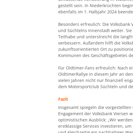
gestellt sein. In Niederkrüchten be
ebenfalls im 1. Halbjahr 2024 beende
Besonders erfreulich: Die Volksbank V
und Süchtelns Innenstadt weiter. Sie 
Teilhabe und unterstreicht die langfr
verbessern. Außerdem hilft die Volks
zukunftsorientierten Ort zu position
Kommunen des Geschäftsgebietes der
Für Oldtimer-Fans erfreulich: Nach ei
OldtimerRallye in diesem Jahr an den 
vielen Jahren nicht nur finanziell en
dem Motorsportclub Süchteln und der
Fazit
Insgesamt spiegeln die vorgestellten 
Engagement der Volksbank Viersen wi
optimistischen Ausblick: „Wir werden
erstklassige Services investieren, u
und gleichzeitig ein nachhaltiges Wa