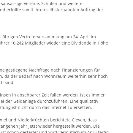
rtsansässige Vereine, Schulen und weitere
und erfüllte somit ihren selbsternannten Auftrag der
esjährigen Vertreterversammlung am 24. April im
hrer 10.242 Mitglieder wieder eine Dividende in Höhe
eine gestiegene Nachfrage nach Finanzierungen für
, da der Bedarf nach Wohnraum weiterhin sehr hoch
h sind.
nsen in absehbarer Zeit fallen werden, ist es immer
 bei der Geldanlage durchzuführen. Eine qualitativ
tung ist nicht durch das Internet zu ersetzen.
niel und Niederkrüchten berichtete Cleven, dass
ngenen Jahr jetzt wieder hergestellt werden. Die
st schon gestartet und wird vermutlich im April fertig