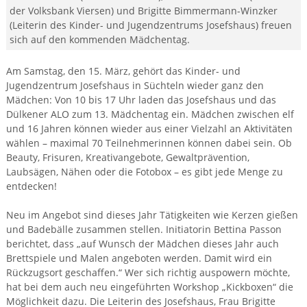
der Volksbank Viersen) und Brigitte Bimmermann-Winzker
(Leiterin des Kinder- und Jugendzentrums Josefshaus) freuen
sich auf den kommenden Mädchentag.
Am Samstag, den 15. März, gehört das Kinder- und
Jugendzentrum Josefshaus in Süchteln wieder ganz den
Mädchen: Von 10 bis 17 Uhr laden das Josefshaus und das
Dülkener ALO zum
13. Mädchentag ein. Mädchen zwischen elf
und 16 Jahren können wieder aus einer Vielzahl an Aktivitäten
wählen – maximal 70 Teilnehmerinnen können dabei sein.
Ob
Beauty, Frisuren, Kreativangebote, Gewaltprävention,
Laubsägen, Nähen oder die Fotobox – es gibt jede Menge zu
entdecken!
Neu im Angebot sind dieses Jahr Tätigkeiten wie Kerzen gießen
und Badebälle zusammen stellen. Initiatorin Bettina Passon
berichtet, dass
„auf Wunsch der Mädchen dieses Jahr auch
Brettspiele und Malen angeboten werden. Damit wird ein
Rückzugsort geschaffen.“ Wer sich richtig auspowern möchte,
hat bei dem auch neu eingeführten Workshop „Kickboxen“ die
Möglichkeit dazu. Die Leiterin des Josefshaus, Frau Brigitte