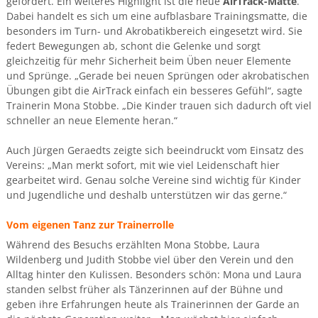
gefördert. Ein weiteres Highlight ist die neue
AirTrack-Matte
.
Dabei handelt es sich um eine aufblasbare Trainingsmatte, die
besonders im Turn- und Akrobatikbereich eingesetzt wird. Sie
federt Bewegungen ab, schont die Gelenke und sorgt
gleichzeitig für mehr Sicherheit beim Üben neuer Elemente
und Sprünge. „Gerade bei neuen Sprüngen oder akrobatischen
Übungen gibt die AirTrack einfach ein besseres Gefühl“, sagte
Trainerin Mona Stobbe. „Die Kinder trauen sich dadurch oft viel
schneller an neue Elemente heran.“
Auch Jürgen Geraedts zeigte sich beeindruckt vom Einsatz des
Vereins: „Man merkt sofort, mit wie viel Leidenschaft hier
gearbeitet wird. Genau solche Vereine sind wichtig für Kinder
und Jugendliche und deshalb unterstützen wir das gerne.“
Vom eigenen Tanz zur Trainerrolle
Während des Besuchs erzählten Mona Stobbe, Laura
Wildenberg und Judith Stobbe viel über den Verein und den
Alltag hinter den Kulissen. Besonders schön: Mona und Laura
standen selbst früher als Tänzerinnen auf der Bühne und
geben ihre Erfahrungen heute als Trainerinnen der Garde an