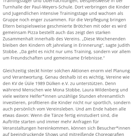
Trainingslager und Übernachtungen, beispielsweise in der
Turnhalle der Paul-Weyers-Schule. Dort verbringen die Kinder
und Jugendlichen intensive Trainingstage und wachsen als
Gruppe noch enger zusammen. Für die Verpflegung bringen
Eltern beispielsweise geschmierte Brötchen mit oder es wird
gemeinsam Pizza bestellt auch das zeigt den starken
Zusammenhalt innerhalb des Vereins. „Diese Wochenenden
bleiben den Kindern oft jahrelang in Erinnerung“, sagte Judith
Stobbe. „Da geht es nicht nur ums Training, sondern vor allem
um Freundschaften und gemeinsame Erlebnisse.“
Gleichzeitig steckt hinter solchen Aktionen enorm viel Planung
und Verantwortung. Genau deshalb ist es wichtig, Vereine wie
den KV de Üüle 1989 Dülken e.V. zu unterstützen. Denn
während Menschen wie Mona Stobbe, Laura Wildenberg und
viele weitere Helfer*innen unzählige Stunden ehrenamtlich
investieren, profitieren die Kinder nicht nur sportlich, sondern
auch persönlich vom Vereinsleben. Und am Ende haben alle
etwas davon: Wenn die Tänze fertig einstudiert sind, die
Auftritte starten und immer mehr Anfragen für
Veranstaltungen hereinkommen, können sich Besucher*innen
auf beeindruckende Shows und mitreißende Choreografien