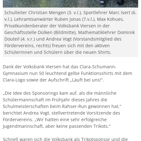
Schulleiter Christian Mengen (3. v.l.), Sportlehrer Marc Isert (6.
v.l.), Lehramtsanwärter Ruben Jonas (7.v.l.), Max Kohues,
Privatkundenberater der Volksbank Viersen in der
Geschäftsstelle Dülken (Bildmitte), Mathematiklehrer Dominik
Douteil (4. v.r.) und Andrea Vogt (Vorstandsmitglied des
Fördervereins, rechts) freuen sich mit den aktiven
Schülerinnen und Schülern über die neuen Shirts.
Dank der Volksbank Viersen hat das Clara-Schumann-
Gymnasium nun 50 leuchtend gelbe Funktionsshirts mit dem
Clara-Logo sowie der Aufschrift „Läuft bei uns!“.
„Die Idee des Sponsorings kam auf, als die männliche
Schülermannschaft im Frühjahr dieses Jahres die
Schulmeisterschaften beim Rahser-Run gewonnen hat,“
berichtet Andrea Vogt, stellvertretende Vorsitzende des
Fördervereins. „Wir hatten eine sehr erfolgreiche
Jugendmannschaft, aber keine passenden Trikots.“
Schnell waren sich die Volksbank als Trikotsponsor und die