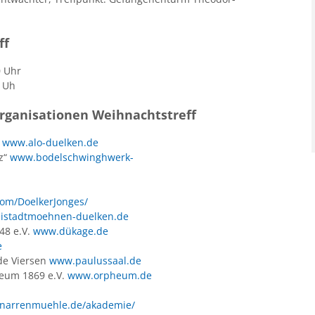
ff
0 Uhr
0 Uh
rganisationen Weihnachtstreff
m
www.alo-duelken.de
z“
www.bodelschwinghwerk-
om/DoelkerJonges/
istadtmoehnen-duelken.de
48 e.V.
www.dükage.de
e
de Viersen
www.paulussaal.de
heum 1869 e.V.
www.orpheum.de
narrenmuehle.de/akademie/