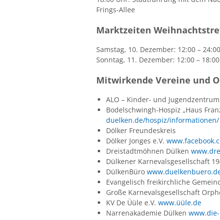
Frings-Allee
Marktzeiten Weihnachtstre
Samstag, 10. Dezember: 12:00 – 24:0
Sonntag, 11. Dezember: 12:00 – 18:0
Mitwirkende Vereine und O
ALO – Kinder- und Jugendzentru
Bodelschwingh-Hospiz „Haus Fran
duelken.de/hospiz/informationen/
Dölker Freundeskreis
Dölker Jonges e.V.
www.facebook.c
Dreistadtmöhnen Dülken
www.dre
Dülkener Karnevalsgesellschaft 19
DülkenBüro
www.duelkenbuero.d
Evangelisch freikirchliche Gemein
Große Karnevalsgesellschaft Orp
KV De Üüle e.V.
www.üüle.de
Narrenakademie Dülken
www.die-