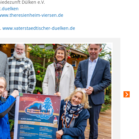
miedezunft Dülken e.V.
.duelken
www.theresienheim-viersen.de
V.
www.vaterstaedtischer-duelken.de