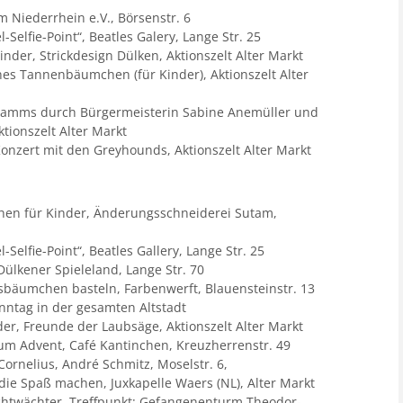
 Niederrhein e.V., Börsenstr. 6
-Selfie-Point“, Beatles Galery, Lange Str. 25
inder, Strickdesign Dülken, Aktionszelt Alter Markt
enes Tannenbäumchen (für Kinder), Aktionszelt Alter
ramms durch Bürgermeisterin Sabine Anemüller und
tionszelt Alter Markt
onzert mit den Greyhounds, Aktionszelt Alter Markt
hen für Kinder, Änderungsschneiderei Sutam,
-Selfie-Point“, Beatles Gallery, Lange Str. 25
Dülkener Spieleland, Lange Str. 70
sbäumchen basteln, Farbenwerft, Blauensteinstr. 13
onntag in der gesamten Altstadt
der, Freunde der Laubsäge, Aktionszelt Alter Markt
um Advent, Café Kantinchen, Kreuzherrenstr. 49
Cornelius, André Schmitz, Moselstr. 6,
 die Spaß machen, Juxkapelle Waers (NL), Alter Markt
chtwächter, Treffpunkt: Gefangenenturm Theodor-