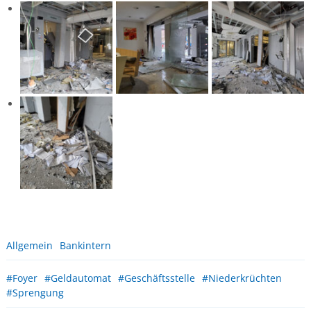
Allgemein
Bankintern
#Foyer
#Geldautomat
#Geschäftsstelle
#Niederkrüchten
#Sprengung