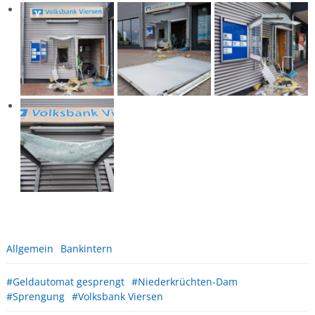
Allgemein
Bankintern
#Geldautomat gesprengt
#Niederkrüchten-Dam
#Sprengung
#Volksbank Viersen